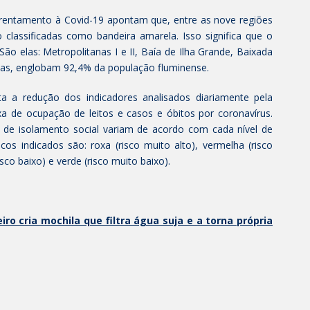
nfrentamento à Covid-19 apontam que, entre as nove regiões
o classificadas como bandeira amarela. Isso significa que o
ão elas: Metropolitanas I e II, Baía de Ilha Grande, Baixada
ntas, englobam 92,4% da população fluminense.
ta a redução dos indicadores analisados diariamente pela
a de ocupação de leitos e casos e óbitos por coronavírus.
de isolamento social variam de acordo com cada nível de
cos indicados são: roxa (risco muito alto), vermelha (risco
isco baixo) e verde (risco muito baixo).
iro cria mochila que filtra água suja e a torna própria