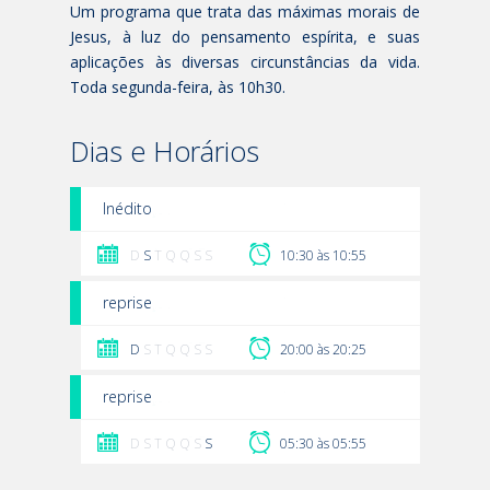
Um programa que trata das máximas morais de
Jesus, à luz do pensamento espírita, e suas
aplicações às diversas circunstâncias da vida.
Toda segunda-feira, às 10h30.
Dias e Horários
Inédito
D
S
T Q Q S S
10:30 às 10:55
reprise
D
S T Q Q S S
20:00 às 20:25
reprise
D S T Q Q S
S
05:30 às 05:55