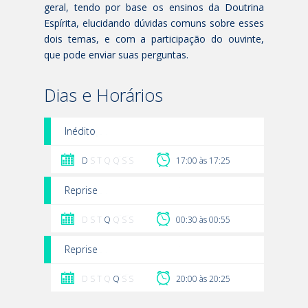
geral, tendo por base os ensinos da Doutrina
Espírita, elucidando dúvidas comuns sobre esses
dois temas, e com a participação do ouvinte,
que pode enviar suas perguntas.
Dias e Horários
Inédito
D
S T Q Q S S
17:00 às 17:25
Reprise
D S T
Q
Q S S
00:30 às 00:55
Reprise
D S T Q
Q
S S
20:00 às 20:25