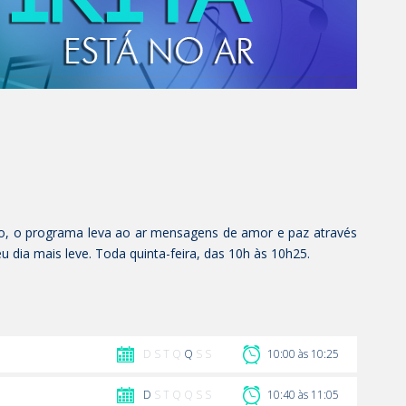
o, o programa leva ao ar mensagens de amor e paz através
u dia mais leve. Toda quinta-feira, das 10h às 10h25.
D S T Q
Q
S S
10:00 às 10:25
D
S T Q Q S S
10:40 às 11:05