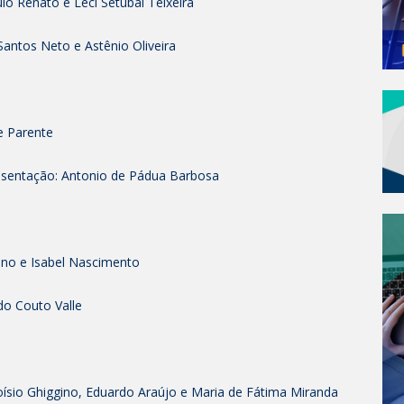
o Renato e Leci Setubal Teixeira
Santos Neto e Astênio Oliveira
e Parente
esentação: Antonio de Pádua Barbosa
no e Isabel Nascimento
do Couto Valle
oísio Ghiggino, Eduardo Araújo e Maria de Fátima Miranda