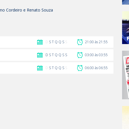
iano Cordeiro e Renato Souza
D
S
T
Q
Q
S
S
21:00 às 21:55
D
S
T
Q
Q
S
S
03:00 às 03:55
D
S
T
Q
Q
S
S
06:00 às 06:55