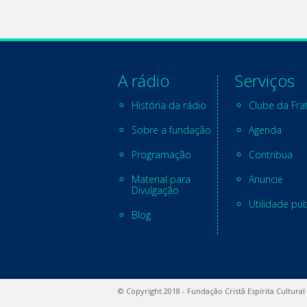
A rádio
Serviços
História da rádio
Clube da Fra
Sobre a fundação
Agenda
Programação
Contribua
Material para
Anuncie
Divulgação
Utilidade púb
Blog
© Copyright 2018 - Fundação Cristã Espírita Cultural