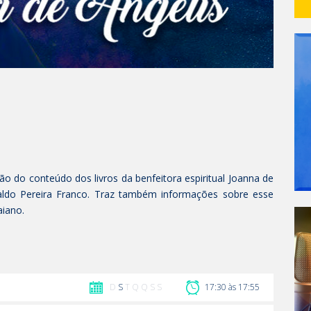
o do conteúdo dos livros da benfeitora espiritual Joanna de
valdo Pereira Franco. Traz também informações sobre esse
iano.
D
S
T Q Q S S
17:30 às 17:55