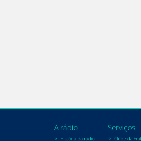
A rádio
Serviços
História da rádio
Clube da Fra