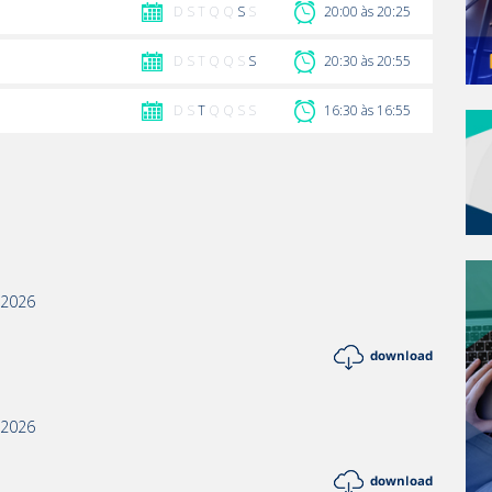
D S T Q Q
S
S
20:00 às 20:25
D S T Q Q S
S
20:30 às 20:55
D S
T
Q Q S S
16:30 às 16:55
/2026
/2026