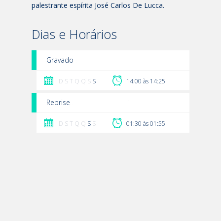
palestrante espírita José Carlos De Lucca.
Dias e Horários
Gravado
D S T Q Q S
S
14:00 às 14:25
Reprise
D S T Q Q
S
S
01:30 às 01:55