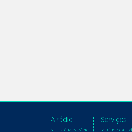
A rádio
Serviços
História da rádio
Clube da Fra