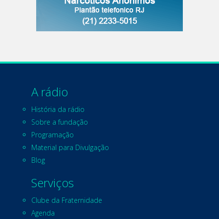
A rádio
História da rádio
Sobre a fundação
Programação
Material para Divulgação
Blog
Serviços
Clube da Fraternidade
Agenda