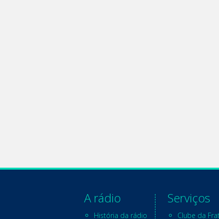
A rádio
Serviços
História da rádio
Clube da Fra