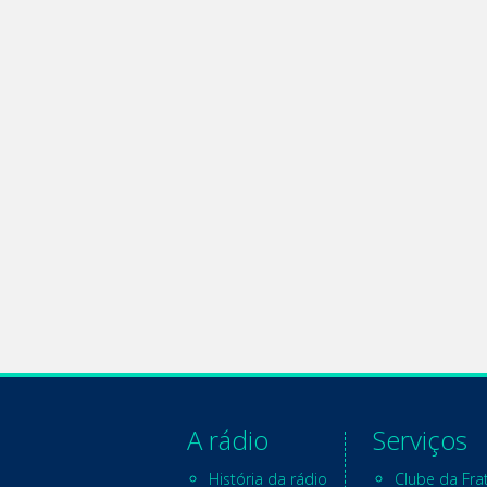
A rádio
Serviços
História da rádio
Clube da Fra