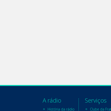
A rádio
Serviços
História da rádio
Clube da Fra