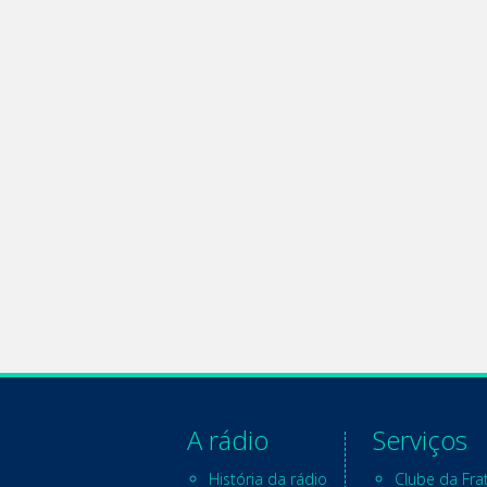
A rádio
Serviços
História da rádio
Clube da Fra