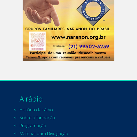
A rádio
História da rádio
Sobre a fundação
Programação
Material para Divulgação