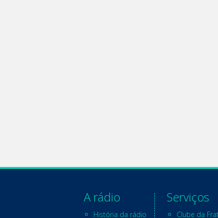
A rádio
Serviços
História da rádio
Clube da Fra