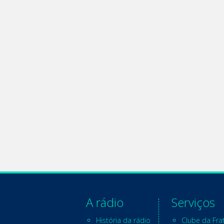
A rádio
Serviços
História da rádio
Clube da Fra