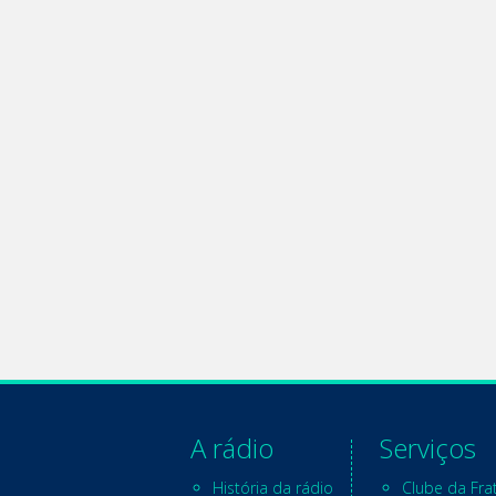
A rádio
Serviços
História da rádio
Clube da Fra