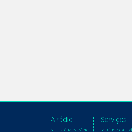
A rádio
Serviços
História da rádio
Clube da Fra