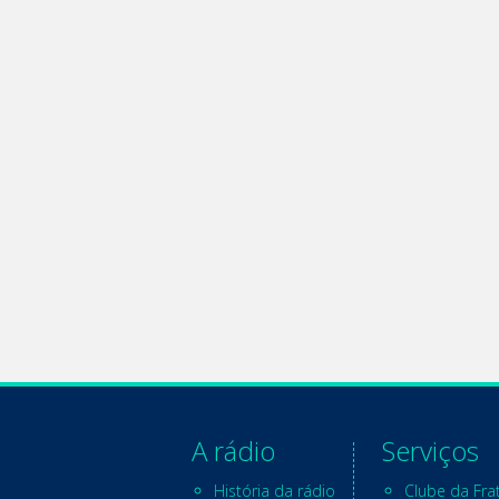
A rádio
Serviços
História da rádio
Clube da Fra