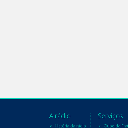
A rádio
Serviços
História da rádio
Clube da Fra