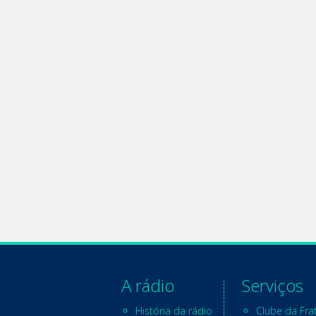
A rádio
Serviços
História da rádio
Clube da Fra