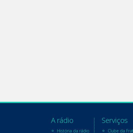
A rádio
Serviços
História da rádio
Clube da Fra