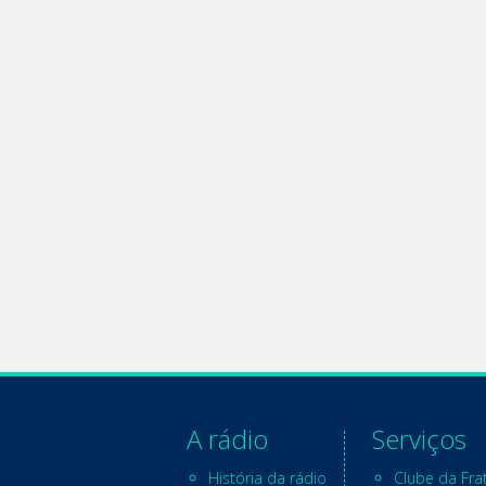
A rádio
Serviços
História da rádio
Clube da Fra