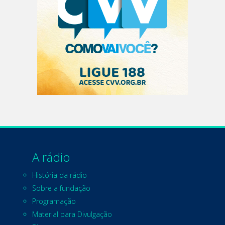
A rádio
História da rádio
Sobre a fundação
Programação
Material para Divulgação