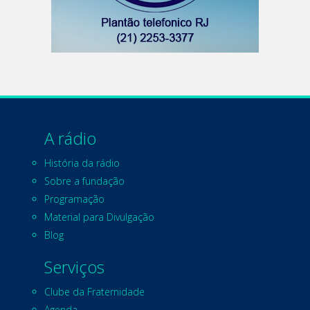
A rádio
História da rádio
Sobre a fundação
Programação
Material para Divulgação
Blog
Serviços
Clube da Fraternidade
Agenda