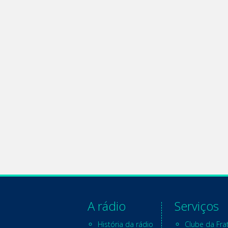
A rádio
Serviços
História da rádio
Clube da Fra