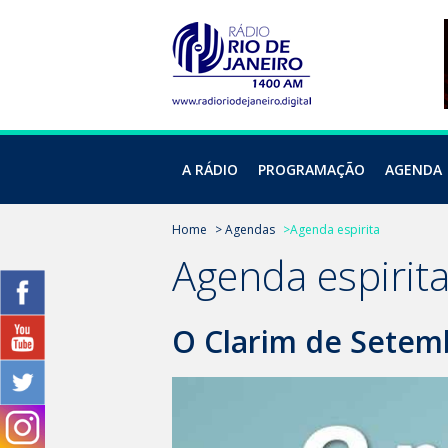
A RÁDIO
PROGRAMAÇÃO
AGENDA
Home
> Agendas
>Agenda espirita
Agenda espirit
O Clarim de Setemb