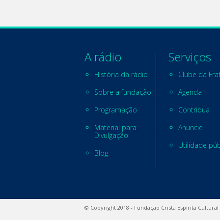
A rádio
Serviços
História da rádio
Clube da Fra
Sobre a fundação
Agenda
Programação
Contribua
Material para
Anuncie
Divulgação
Utilidade púb
Blog
© Copyright 2018 - Fundação Cristã Espírita Cultural