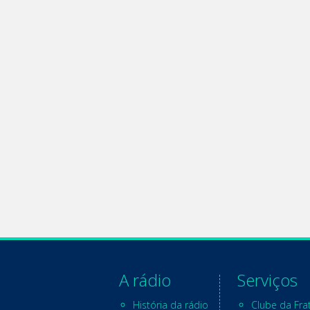
A rádio
Serviços
História da rádio
Clube da Fra