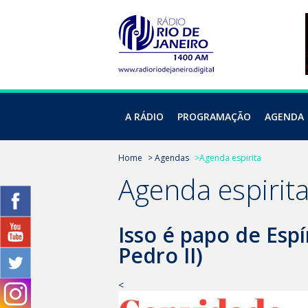
A RÁDIO
PROGRAMAÇÃO
AGENDA
Home
> Agendas
>Agenda espirita
Agenda espirit
Isso é papo de Espí
Pedro II)
<