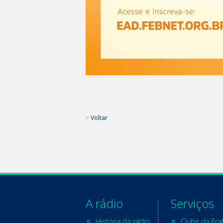
>
Voltar
A rádio
Serviços
História da rádio
Clube da Fra