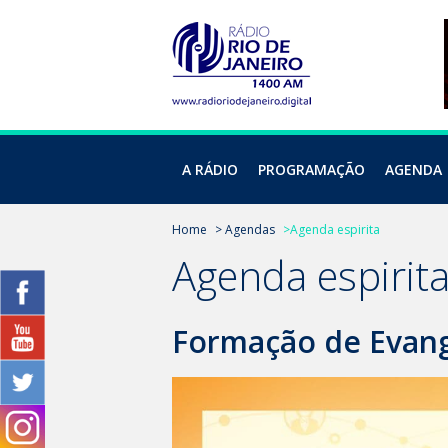
A RÁDIO
PROGRAMAÇÃO
AGENDA
Home
> Agendas
>Agenda espirita
Agenda espirit
Formação de Evange