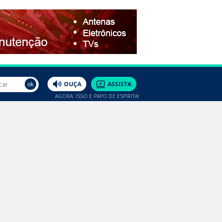
AGORA: ISSO É PAPO DE ESPÍRITA!