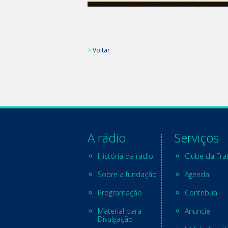
>
Voltar
A rádio
Serviços
História da rádio
Clube da Fra
Sobre a fundação
Agenda
Programação
Contribua
Material para
Anuncie
Divulgação