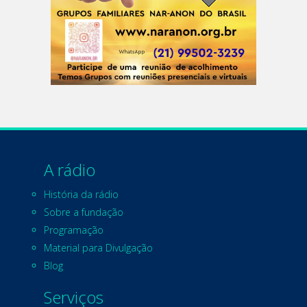
A rádio
História da rádio
Sobre a fundação
Programação
Material para Divulgação
Blog
Serviços