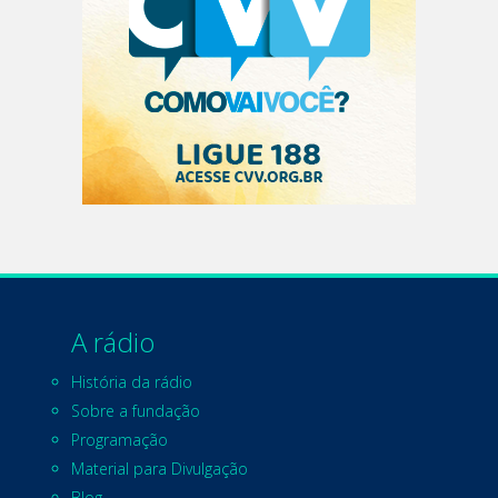
A rádio
História da rádio
Sobre a fundação
Programação
Material para Divulgação
Blog