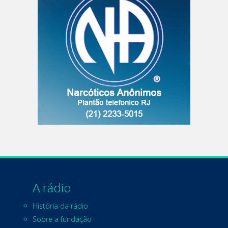
A rádio
História da rádio
Sobre a fundação