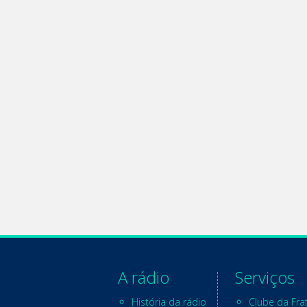
A rádio
Serviços
História da rádio
Clube da Fra