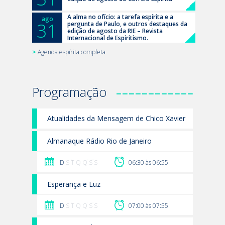
A alma no ofício: a tarefa espírita e a
ago
31
pergunta de Paulo, e outros destaques da
edição de agosto da RIE – Revista
Internacional de Espiritismo.
>
Agenda espírita completa
Programação
Atualidades da Mensagem de Chico Xavier
D
S T Q Q S S
06:15 às 06:25
Almanaque Rádio Rio de Janeiro
D
S T Q Q S S
06:30 às 06:55
Esperança e Luz
D
S T Q Q S S
07:00 às 07:55