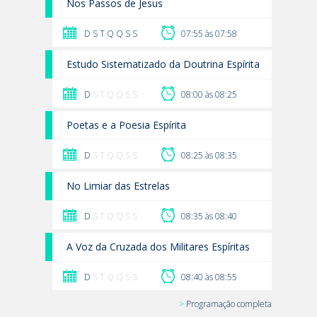
Nos Passos de Jesus
D
S
T
Q
Q
S
S
07:55 às 07:58
Estudo Sistematizado da Doutrina Espírita
D
S T Q Q S S
08:00 às 08:25
Poetas e a Poesia Espírita
D
S T Q Q S S
08:25 às 08:35
No Limiar das Estrelas
D
S T Q Q S S
08:35 às 08:40
A Voz da Cruzada dos Militares Espíritas
D
S T Q Q S S
08:40 às 08:55
>
Programação completa