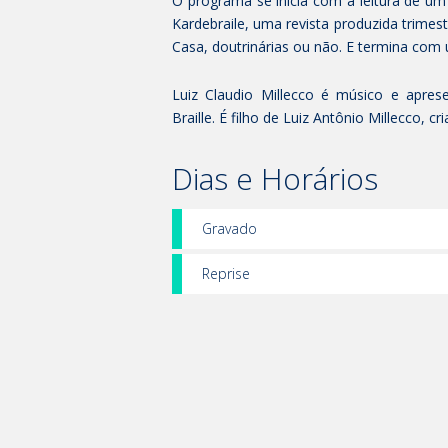
O programa se inicia com a leitura de um 
Kardebraile, uma revista produzida trimes
Casa, doutrinárias ou não. E termina co
Luiz Claudio Millecco é músico e apre
Braille. É filho de Luiz Antônio Millecco,
Dias e Horários
Gravado
Reprise