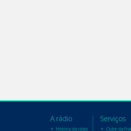
A rádio
Serviços
História da rádio
Clube da Fra