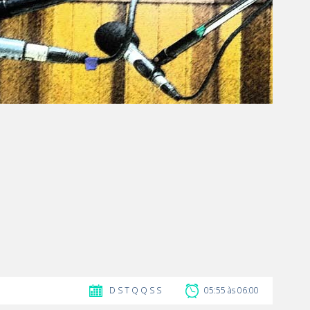
D
S
T
Q
Q
S
S
05:55 às 06:00