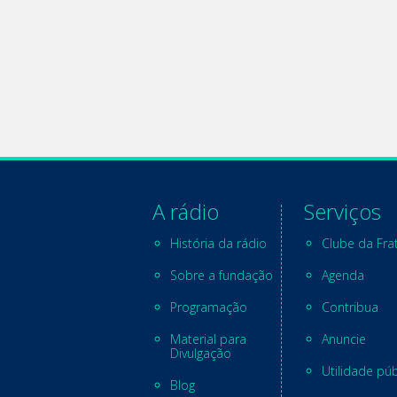
A rádio
Serviços
História da rádio
Clube da Fra
Sobre a fundação
Agenda
Programação
Contribua
Material para
Anuncie
Divulgação
Utilidade púb
Blog