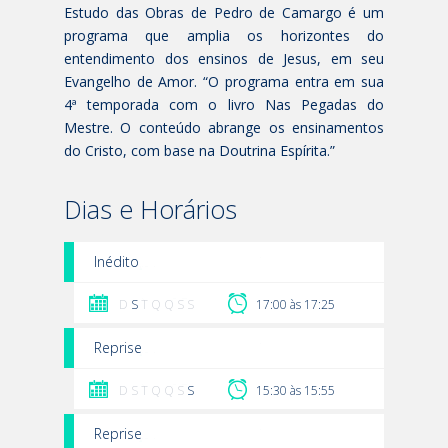
Estudo das Obras de Pedro de Camargo é um
programa que amplia os horizontes do
entendimento dos ensinos de Jesus, em seu
Evangelho de Amor. “O programa entra em sua
4ª temporada com o livro Nas Pegadas do
Mestre. O conteúdo abrange os ensinamentos
do Cristo, com base na Doutrina Espírita.”
Dias e Horários
Inédito
D
S
T Q Q S S
17:00 às 17:25
Reprise
D S T Q Q S
S
15:30 às 15:55
Reprise