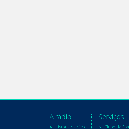
A rádio
Serviços
História da rádio
Clube da Fra