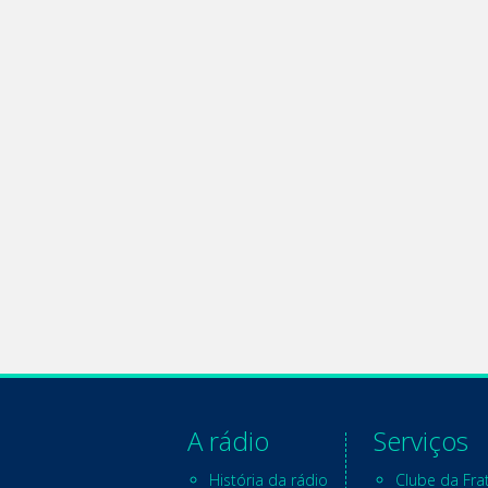
A rádio
Serviços
História da rádio
Clube da Fra