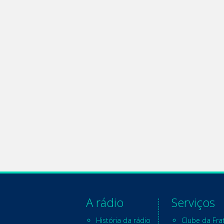
A rádio
Serviços
História da rádio
Clube da Fra