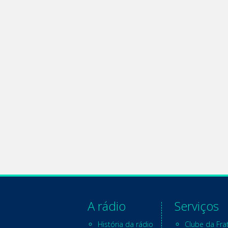
A rádio
Serviços
História da rádio
Clube da Fra