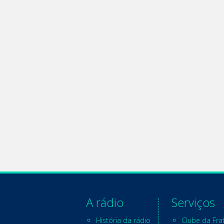
A rádio
Serviços
História da rádio
Clube da Fra