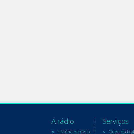
A rádio
Serviços
História da rádio
Clube da Fra