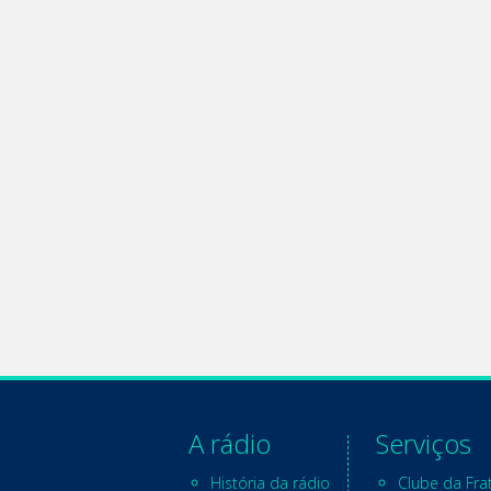
A rádio
Serviços
História da rádio
Clube da Fra