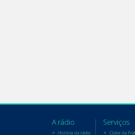
A rádio
Serviços
História da rádio
Clube da Fra