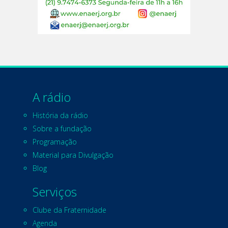
A rádio
História da rádio
Sobre a fundação
Programação
Material para Divulgação
Blog
Serviços
Clube da Fraternidade
Agenda