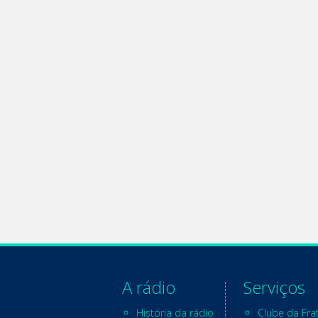
A rádio
Serviços
História da rádio
Clube da Fra