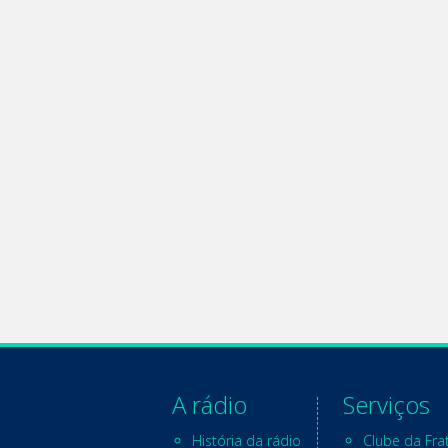
A rádio
Serviços
História da rádio
Clube da Fra